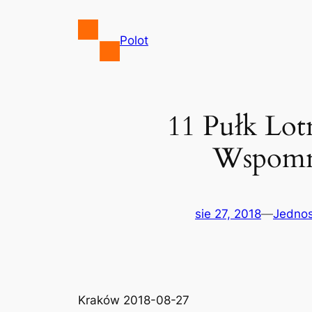
Przejdź
do
Polot
treści
11 Pułk Lot
Wspomnie
sie 27, 2018
—
Jednos
Kraków 2018-08-27