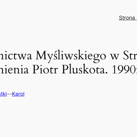
Strona
nictwa Myśliwskiego w St
nia Piotr Pluskota. 1990
tki
—
Karol