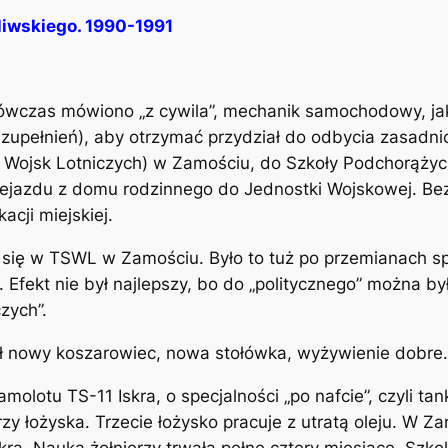
liwskiego. 1990-1991
 wówczas mówiono „z cywila”, mechanik samochodowy, ja
ełnień), aby otrzymać przydział do odbycia zasadnic
 Wojsk Lotniczych) w Zamościu, do Szkoły Podchorąży
zejazdu z domu rodzinnego do Jednostki Wojskowej. Be
acji miejskiej.
ił się w TSWL w Zamościu. Było to tuż po przemianach 
h. Efekt nie był najlepszy, bo do „politycznego” można b
zych”.
ł nowy koszarowiec, nowa stołówka, wyżywienie dobre.
molotu TS-11 Iskra, o specjalności „po nafcie”, czyli ta
rzy łożyska. Trzecie łożysko pracuje z utratą oleju. W
kra. Nauka żołnierzy trwała pełne cztery miesiące. Szko