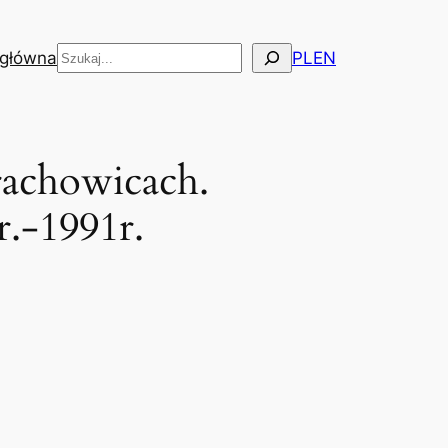
Szukaj
 główna
PL
EN
rachowicach.
r.-1991r.