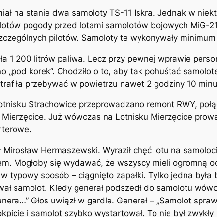
miał na stanie dwa samoloty TS-11 Iskra. Jednak w niek
 oblotów pogody przed lotami samolotów bojowych MiG-
czególnych pilotów. Samoloty te wykonywały minimum 2
ła 1 200 litrów paliwa. Lecz przy pewnej wprawie perso
ano „pod korek”. Chodziło o to, aby tak pohuśtać samolo
trafiła przebywać w powietrzu nawet 2 godziny 10 minu
 Lotnisku Strachowice przeprowadzano remont RWY, połą
 Mierzęcice. Już wówczas na Lotnisku Mierzęcice prowa
rterowe.
Mirosław Hermaszewski. Wyraził chęć lotu na samolocie 
erałem. Mogłoby się wydawać, że wszyscy mieli ogromną o
typowy sposób – ciągnięto zapałki. Tylko jedna była b
tował samolot. Kiedy generał podszedł do samolotu wów
nera…” Głos uwiązł w gardle. Generał – „Samolot sprawny?
okpicie i samolot szybko wystartował. To nie był zwykły 