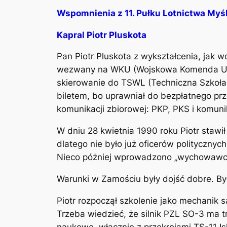
Wspomnienia z 11. Pułku Lotnictwa Myś
Kapral Piotr Pluskota
Pan Piotr Pluskota z wykształcenia, jak
wezwany na WKU (Wojskowa Komenda Uzup
skierowanie do TSWL (Techniczna Szkoła
biletem, bo uprawniał do bezpłatnego pr
komunikacji zbiorowej: PKP, PKS i komunik
W dniu 28 kwietnia 1990 roku Piotr staw
dlatego nie było już oficerów politycznyc
Nieco póżniej wprowadzono „wychowawc
Warunki w Zamościu były dojść dobre. By
Piotr rozpoczął szkolenie jako mechanik sa
Trzeba wiedzieć, że silnik PZL SO-3 ma t
naukowe, włącznie z przekrojami TS-11 Is