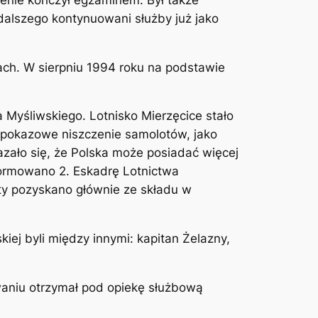
dalszego kontynuowani służby już jako
cach. W sierpniu 1994 roku na podstawie
Myśliwskiego. Lotnisko Mierzęcice stało
m pokazowe niszczenie samolotów, jako
zało się, że Polska może posiadać więcej
formowano 2. Eskadrę Lotnictwa
oty pozyskano głównie ze składu w
iej byli między innymi: kapitan Żelazny,
waniu otrzymał pod opiekę służbową