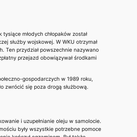
k tysiące młodych chłopaków został
zej służby wojskowej. W WKU otrzymał
ch. Ten przydział powszechnie nazywano
zpłatny przejazd obowiązywał środkami
społeczno-gospodarczych w 1989 roku,
yło zwrócić się poza drogą służbową.
nkowanie i uzupełnianie oleju w samolocie.
 Zamościu były wszystkie potrzebne pomoce
lenie kończył egzaminem. Był także