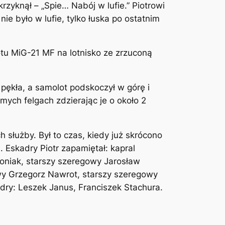
rzyknął – „Spie… Nabój w lufie.” Piotrowi
ie było w lufie, tylko łuska po ostatnim
lotu MiG-21 MF na lotnisko ze zrzuconą
pękła, a samolot podskoczył w górę i
ych felgach zdzierając je o około 2
 służby. Był to czas, kiedy już skrócono
 Eskadry Piotr zapamiętał: kapral
oniak, starszy szeregowy Jarosław
owy Grzegorz Nawrot, starszy szeregowy
adry: Leszek Janus, Franciszek Stachura.