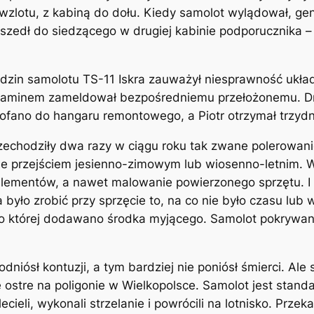
 wzlotu, z kabiną do dołu. Kiedy samolot wylądował, gen
dszedł do siedzącego w drugiej kabinie podporucznika – 
ędzin samolotu TS-11 Iskra zauważył niesprawność ukł
egulaminem zameldował bezpośredniemu przełożonemu. D
ofano do hangaru remontowego, a Piotr otrzymał trzyd
zechodziły dwa razy w ciągu roku tak zwane polerowani
e przejściem jesienno-zimowym lub wiosenno-letnim. W
lementów, a nawet malowanie powierzonego sprzętu. I ni
było zrobić przy sprzęcie to, na co nie było czasu lub
 której dodawano środka myjącego. Samolot pokrywaną 
dniósł kontuzji, a tym bardziej nie poniósł śmierci. Ale 
e ostre na poligonie w Wielkopolsce. Samolot jest stand
ieli, wykonali strzelanie i powrócili na lotnisko. Przek