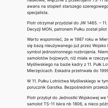
awans na stopień starszego szeregowego 
specjalista.
Piotr otrzymał przydział do JW 1465. – 1
Decyzji MON, patronem Pułku został pilot 
Warto wspomnieć, że w 1987 roku w Mierz
się bazą nieużywanego już przez Wojsko 
symbol jednostronnego rozbrojenia. Niem
samolotów bojowych, niż miała w rzeczyw
Myśliwskiego na bazie kadry z 11. Pułk 
Mierzęcicach. Eskadra przetrwała do 199
W 11. Pułku Lotnictwa Myśliwskiego w tym
porucznik Garstka. Bezpośrednim przełoż
Piotr przybył do Jednostki Wojskowej we
samolot TS-11 Iskra nb 1806, a nieco późn