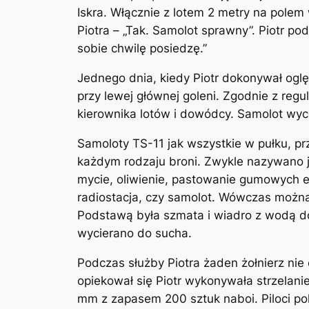
Iskra. Włącznie z lotem 2 metry na polem
Piotra – „Tak. Samolot sprawny”. Piotr po
sobie chwilę posiedzę.”
Jednego dnia, kiedy Piotr dokonywał ogl
przy lewej głównej goleni. Zgodnie z r
kierownika lotów i dowódcy. Samolot wyc
Samoloty TS-11 jak wszystkie w pułku, pr
każdym rodzaju broni. Zwykle nazywano j
mycie, oliwienie, pastowanie gumowych e
radiostacja, czy samolot. Wówczas można 
Podstawą była szmata i wiadro z wodą do
wycierano do sucha.
Podczas służby Piotra żaden żołnierz nie o
opiekował się Piotr wykonywała strzelani
mm z zapasem 200 sztuk naboi. Piloci polec