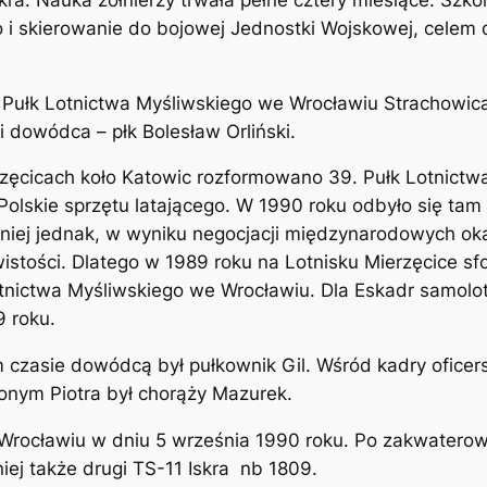
i skierowanie do bojowej Jednostki Wojskowej, celem 
1. Pułk Lotnictwa Myśliwskiego we Wrocławiu Strachowi
i dowódca – płk Bolesław Orliński.
ęcicach koło Katowic rozformowano 39. Pułk Lotnictwa 
Polskie sprzętu latającego. W 1990 roku odbyło się ta
niej jednak, w wyniku negocjacji międzynarodowych oka
istości. Dlatego w 1989 roku na Lotnisku Mierzęcice s
Lotnictwa Myśliwskiego we Wrocławiu. Dla Eskadr samol
9 roku.
 czasie dowódcą był pułkownik Gil. Wśród kadry oficersk
onym Piotra był chorąży Mazurek.
 Wrocławiu w dniu 5 września 1990 roku. Po zakwatero
iej także drugi TS-11 Iskra
nb 1809.