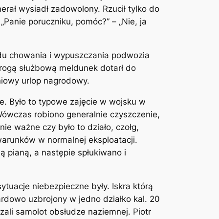
erał wysiadł zadowolony. Rzucił tylko do
„Panie poruczniku, pomóc?” – „Nie, ja
adu chowania i wypuszczania podwozia
rogą służbową meldunek dotarł do
niowy urlop nagrodowy.
e. Było to typowe zajęcie w wojsku w
ówczas robiono generalnie czyszczenie,
e ważne czy było to działo, czołg,
 warunków w normalnej eksploatacji.
pianą, a następie spłukiwano i
sytuacje niebezpieczne były. Iskra którą
ardowo uzbrojony w jedno działko kal. 20
azali samolot obsłudze naziemnej. Piotr