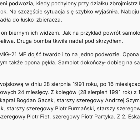
eni podwozia, kiedy pochylony przy działku zbrojmistrz k
ok. Na szczęście sytuacja się szybko wyjaśniła. Naboju n
padła do łusko-zbieracza.
był on biernym ich widzem. Jak na przykład powrót samo
aliwa. Druga bomba tkwiła nadal pod skrzydłem.
MiG-21 MF dojść twardo i to na jedno podwozie. Opona 
m także opona pękła. Samolot dokończył dobieg na sam
wojskową w dniu 28 sierpnia 1991 roku, po 16 miesiącach
ych 24 miesięcy. Z kolegów (28 sierpień 1991 rok) z 1.
 kapral Bogdan Gacek, starszy szeregowy Andrzej Szym
ik, starszy szeregowy Piotr Furmański, starszy szereg
szeregowy Piotr Fiet, szeregowy Piotr Partyka. Z 2. Esk