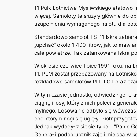
11 Pułk Lotnictwa Myśliwskiego etatowo 
więcej. Samoloty te służyły głównie do
uzupełnienia wymaganego nalotu dla posz
Standardowo samolot TS-11 Iskra zabiera
„upchać” około 1 400 litrów, jak to mawi
całe powietrze. Tak zatankowana Iskra po
W okresie czerwiec-lipiec 1991 roku, na
11. PLM został przebazowany na Lotnisko
rozkładowe samolotów PLL LOT oraz cza
W tym czasie jednostkę odwiedził generał 
ciągnęli losy, który z nich poleci z gen
mylnego. Losowanie odbyło się wówczas w 
pod którym nogi się ugięły. Piotr przygo
Jednak wydobył z siebie tylko – ”Panie Ge
Generał i podporucznik zajęli miejsca w k