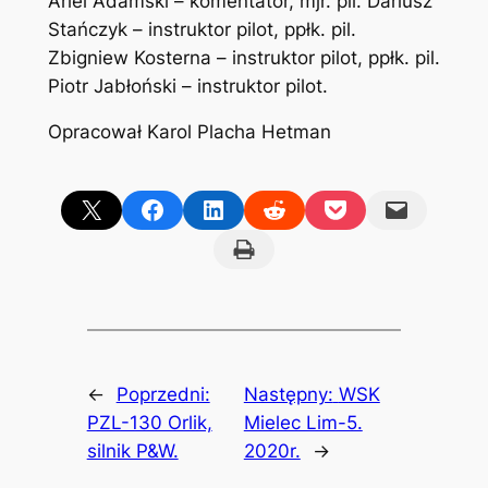
Ariel Adamski – komentator, mjr. pil. Dariusz
Stańczyk – instruktor pilot, ppłk. pil.
Zbigniew Kosterna – instruktor pilot, ppłk. pil.
Piotr Jabłoński – instruktor pilot.
Opracował Karol Placha Hetman
Share on X
Share on Facebook
Share on LinkedIn
Share on Reddit
Share on Pocket
Email this Page
Print this Page
←
Poprzedni:
Następny:
WSK
PZL-130 Orlik,
Mielec Lim-5.
silnik P&W.
2020r.
→