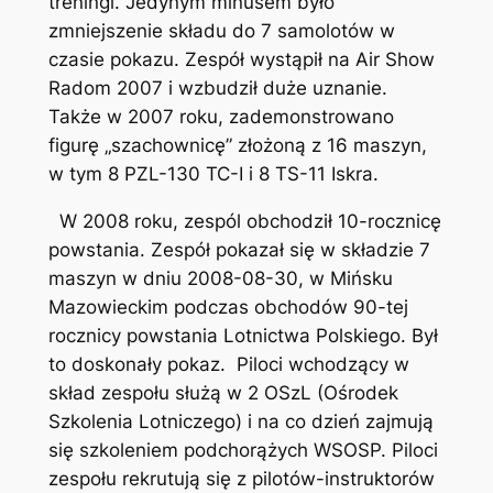
treningi. Jedynym minusem było
zmniejszenie składu do 7 samolotów w
czasie pokazu. Zespół wystąpił na Air Show
Radom 2007 i wzbudził duże uznanie.
Także w 2007 roku, zademonstrowano
figurę „szachownicę” złożoną z 16 maszyn,
w tym 8 PZL-130 TC-I i 8 TS-11 Iskra.
W 2008 roku, zespól obchodził 10-rocznicę
powstania. Zespół pokazał się w składzie 7
maszyn w dniu 2008-08-30, w Mińsku
Mazowieckim podczas obchodów 90-tej
rocznicy powstania Lotnictwa Polskiego. Był
to doskonały pokaz. Piloci wchodzący w
skład zespołu służą w 2 OSzL (Ośrodek
Szkolenia Lotniczego) i na co dzień zajmują
się szkoleniem podchorążych WSOSP. Piloci
zespołu rekrutują się z pilotów-instruktorów