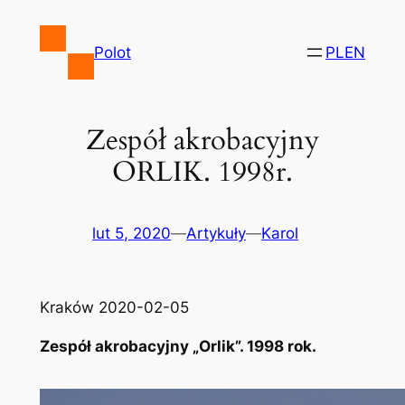
Przejdź
do
Polot
PL
EN
treści
Zespół akrobacyjny
ORLIK. 1998r.
lut 5, 2020
—
Artykuły
—
Karol
Kraków 2020-02-05
Zespół akrobacyjny „Orlik”. 1998 rok.