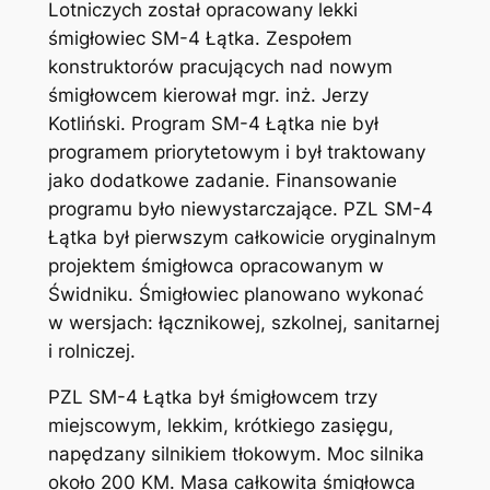
Lotniczych został opracowany lekki
śmigłowiec SM-4 Łątka. Zespołem
konstruktorów pracujących nad nowym
śmigłowcem kierował mgr. inż. Jerzy
Kotliński. Program SM-4 Łątka nie był
programem priorytetowym i był traktowany
jako dodatkowe zadanie. Finansowanie
programu było niewystarczające. PZL SM-4
Łątka był pierwszym całkowicie oryginalnym
projektem śmigłowca opracowanym w
Świdniku. Śmigłowiec planowano wykonać
w wersjach: łącznikowej, szkolnej, sanitarnej
i rolniczej.
PZL SM-4 Łątka był śmigłowcem trzy
miejscowym, lekkim, krótkiego zasięgu,
napędzany silnikiem tłokowym. Moc silnika
około 200 KM. Masa całkowita śmigłowca