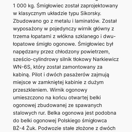
1 000 kg. Śmigłowiec został zaprojektowany
w klasycznym układzie typu Sikorsky.
Zbudowano go z metalu i laminatów. Został
wyposażony w pojedynczy wirnik główny z
trzema łopatami z włókna szklanego i dwu-
łopatowe śmigło ogonowe. Śmigłowiec był
napędzany przez chłodzony powietrzem,
sześcio-cylindrowy silnik tłokowy Narkiewicz
WN-6S, który został zamontowany za
kabiną. Pilot i dwóch pasażerów zajmują
miejsce w zamkniętej kabinie z dużym
przeszkleniem. Wirnik ogonowy
umieszczono na końcu otwartej belki
ogonowej zbudowanej ze spawanych
stalowych rur. Belka ogonowa jest podobna
do belki ogonowej Polskiego śmigłowca
BŻ-4 Żuk. Podwozie stałe złożone z dwóch