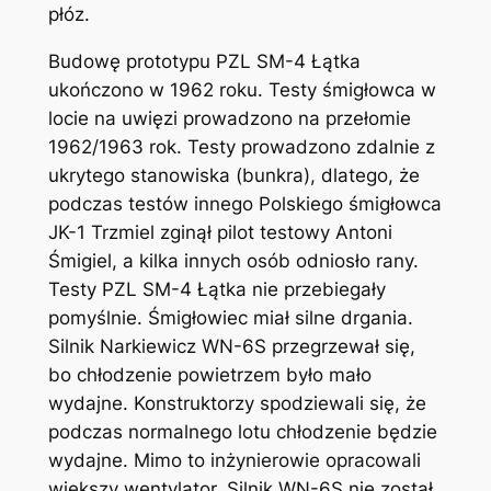
płóz.
Budowę prototypu PZL SM-4 Łątka
ukończono w 1962 roku. Testy śmigłowca w
locie na uwięzi prowadzono na przełomie
1962/1963 rok. Testy prowadzono zdalnie z
ukrytego stanowiska (bunkra), dlatego, że
podczas testów innego Polskiego śmigłowca
JK-1 Trzmiel zginął pilot testowy Antoni
Śmigiel, a kilka innych osób odniosło rany.
Testy PZL SM-4 Łątka nie przebiegały
pomyślnie. Śmigłowiec miał silne drgania.
Silnik Narkiewicz WN-6S przegrzewał się,
bo chłodzenie powietrzem było mało
wydajne. Konstruktorzy spodziewali się, że
podczas normalnego lotu chłodzenie będzie
wydajne. Mimo to inżynierowie opracowali
większy wentylator. Silnik WN-6S nie został