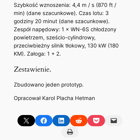
Szybkość wznoszenia: 4,4 m / s (870 ft /
min) (dane szacunkowe). Czas lotu: 3
godziny 20 minut (dane szacunkowe).
Zespół napędowy: 1 × WN-6S chłodzony
powietrzem, sześcio-cylindrowy,
przeciwbieżny silnik tłokowy, 130 kW (180
KM). Załoga: 1 + 2.
Zestawienie.
Zbudowano jeden prototyp.
Opracował Karol Placha Hetman
Share on X
Share on Facebook
Share on LinkedIn
Share on Reddit
Share on Pocket
Email this Page
Print this Page