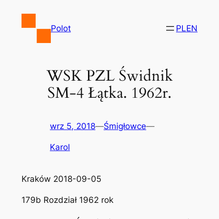
Przejdź
do
Polot
PL
EN
treści
WSK PZL Świdnik
SM-4 Łątka. 1962r.
wrz 5, 2018
—
Śmigłowce
—
Karol
Kraków 2018-09-05
179b Rozdział 1962 rok