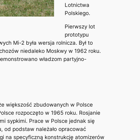
Lotnictwa
Polskiego.
Pierwszy lot
prototypu
ych Mi-2 była wersja rolnicza. Był to
ołchozów niedaleko Moskwy w 1962 roku.
zademonstrowano władzom partyjno-
 że większość zbudowanych w Polsce
Polsce rozpoczęto w 1965 roku. Rosjanie
mi sypkimi. Prace w Polsce jednak się
u, od podstaw należało opracować
wagi na specyficzną konstrukcję atomizerów