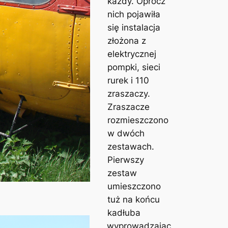
każdy. Oprócz
nich pojawiła
się instalacja
złożona z
elektrycznej
pompki, sieci
rurek i 110
zraszaczy.
Zraszacze
rozmieszczono
w dwóch
zestawach.
Pierwszy
zestaw
umieszczono
tuż na końcu
kadłuba
wyprowadzając