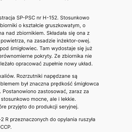
estracja SP-PSC nr H-152. Stosunkowo
iorniki o kształcie gruszkowatym, o
a nad zbiornikiem. Składała się ona z
 powietrza, na zasadzie inżektor-owej.
 pod śmigłowiec. Tam wydostaje się już
erównomierne pokryty. Ze zbiornika nie
leżało opracować zupełnie nowy układ.
aliów. Rozrzutniki napędzane są
Problemem był znaczna prędkość śmigłowca
a. Postanowiono zastosować, zaraz za
stosunkowo mocne, ale i lekkie.
e przyjęto do produkcji seryjnej.
-2 R przeznaczonych do opylania ruszyła
CCCP.