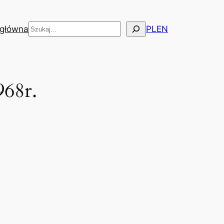
Szukaj
 główna
PL
EN
68r.