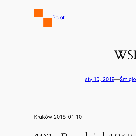
Przejdź
do
Polot
treści
WSK
sty 10, 2018
—
Śmigł
Kraków 2018-01-10