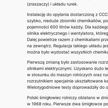
(zraszaczy) i układu rurek.
Instalację do opylania dostarczoną z CC
szybko, nieduże zbiorniki chemikaliów, p
pojemności 600 litrów każdy. Dla każdego
silnika elektrycznego i wentylatora, któ
Dalej powietrze razem z chemikaliami prz
na zewnątrz. Regulacja takiego układu je
można było wydostać wszystkich chemikal
Pierwszą zmianą było zastosowanie rozr
silnikami elektrycznymi. Uzyskano dużo 
w stosunku do maszyn rolniczych oraz r
rozrzutnikiem specjalnie ukształtowane k
Wielotygodniowe testy doprowadziły do os
Polski śmigłowiec rolniczy oblatano w d
w 1968 roku. Pierwsze dwa śmigłowce poz