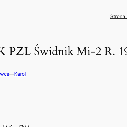
Strona
 PZL Świdnik Mi-2 R. 19
owce
—
Karol