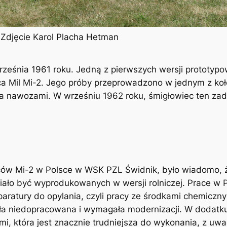
. Zdjęcie Karol Placha Hetman
ześnia 1961 roku. Jedną z pierwszych wersji prototypow
ca Mil Mi-2. Jego próby przeprowadzono w jednym z k
ania nawozami. W wrześniu 1962 roku, śmigłowiec ten 
ców Mi-2 w Polsce w WSK PZL Świdnik, było wiadomo,
iało być wyprodukowanych w wersji rolniczej. Prace w 
paratury do opylania, czyli pracy ze środkami chemiczny
yła niedopracowana i wymagała modernizacji. W dodatk
zami, która jest znacznie trudniejsza do wykonania, z u