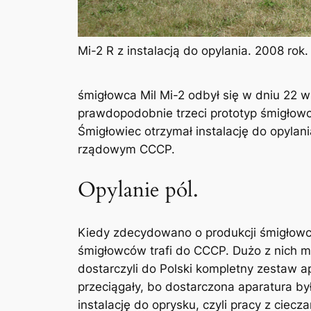
Mi-2 R z instalacją do opylania. 2008 rok
śmigłowca Mil Mi-2 odbył się w dniu 22 wr
prawdopodobnie trzeci prototyp śmigłow
Śmigłowiec otrzymał instalację do opyl
rządowym CCCP.
Opylanie pól.
Kiedy zdecydowano o produkcji śmigłow
śmigłowców trafi do CCCP. Dużo z nich m
dostarczyli do Polski kompletny zestaw a
przeciągały, bo dostarczona aparatura b
instalację do oprysku, czyli pracy z ciec