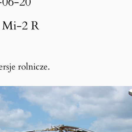
-06-20
 Mi-2 R
sje rolnicze.