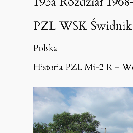
193a Rozdział 1968
PZL WSK Świdnik
Polska
Historia PZL Mi-2 R – Wer