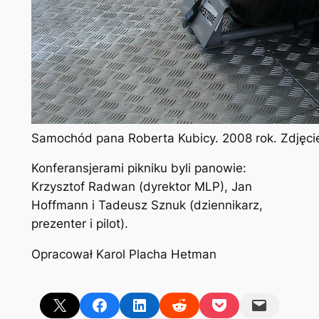
Samochód pana Roberta Kubicy. 2008 rok. Zdjęci
Konferansjerami pikniku byli panowie:
Krzysztof Radwan (dyrektor MLP), Jan
Hoffmann i Tadeusz Sznuk (dziennikarz,
prezenter i pilot).
Opracował Karol Placha Hetman
Share on X
Share on Facebook
Share on LinkedIn
Share on Reddit
Share on Pocket
Email this Page