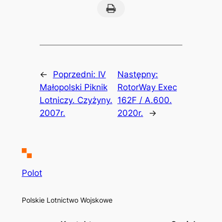
Print this Page
←
Poprzedni:
IV
Następny:
Małopolski Piknik
RotorWay Exec
Lotniczy. Czyżyny.
162F / A.600.
2007r.
2020r.
→
Polot
Polskie Lotnictwo Wojskowe