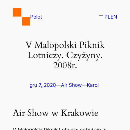
Przejdź
do
Polot
PL
EN
treści
V Małopolski Piknik
Lotniczy. Czyżyny.
2008r.
gru 7, 2020
—
Air Show
—
Karol
Air Show w Krakowie
V Małopolski Piknik Lotniczy odbył się w