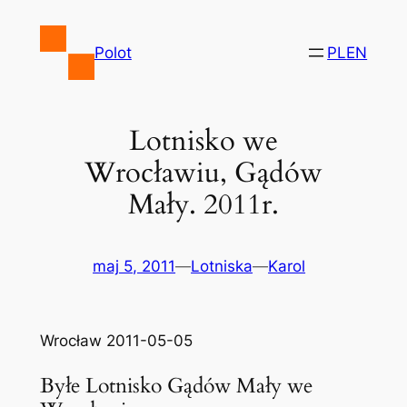
Przejdź
do
Polot
PL
EN
treści
Lotnisko we
Wrocławiu, Gądów
Mały. 2011r.
maj 5, 2011
—
Lotniska
—
Karol
Wrocław 2011-05-05
Byłe Lotnisko Gądów Mały we