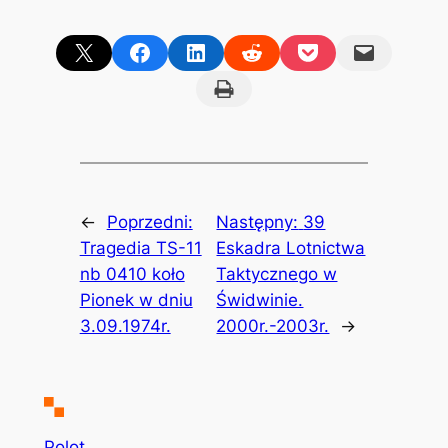
Share on X
Share on Facebook
Share on LinkedIn
Share on Reddit
Share on Pocket
Email this Page
Print this Page
←
Poprzedni:
Następny:
39
Tragedia TS-11
Eskadra Lotnictwa
nb 0410 koło
Taktycznego w
Pionek w dniu
Świdwinie.
3.09.1974r.
2000r.-2003r.
→
Polot