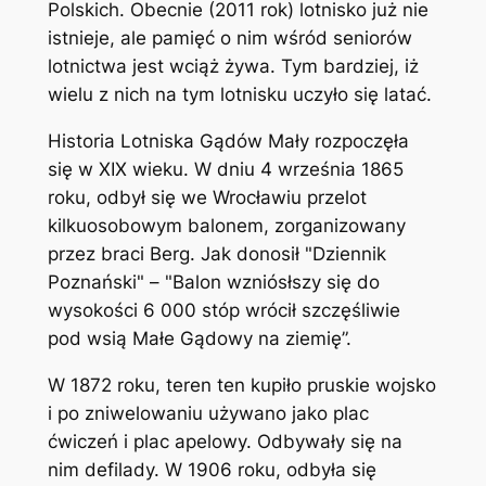
Polskich. Obecnie (2011 rok) lotnisko już nie
istnieje, ale pamięć o nim wśród seniorów
lotnictwa jest wciąż żywa. Tym bardziej, iż
wielu z nich na tym lotnisku uczyło się latać.
Historia Lotniska Gądów Mały rozpoczęła
się w XIX wieku. W dniu 4 września 1865
roku, odbył się we Wrocławiu przelot
kilkuosobowym balonem, zorganizowany
przez braci Berg. Jak donosił "Dziennik
Poznański" – "Balon wzniósłszy się do
wysokości 6 000 stóp wrócił szczęśliwie
pod wsią Małe Gądowy na ziemię”.
W 1872 roku, teren ten kupiło pruskie wojsko
i po zniwelowaniu używano jako plac
ćwiczeń i plac apelowy. Odbywały się na
nim defilady. W 1906 roku, odbyła się