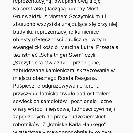
reprezentacyjną, dwupasmową aleję
Kaiserstraße ( łączącą obecny Most
Grunwaldzki z Mostem Szczytnickim ) i
zburzono wszystkie znajdujące się przy niej
budynki: reprezentacyjne kamienice i
obiekty użyteczności publicznej, w tym
ewangelicki kościół Marcina Lutra. Przestała
też istnieć „Scheitniger Stern” czyli
„Szczytnicka Gwiazda” – przepiękne,
zabudowane kamienicami skrzyżowanie w
miejscu obecnego Ronda Reagana.
Pośpieszne odgruzowywanie terenu
przyszłego lotniska trwało pod ostrzałem
sowieckich samolotów i pochłonęło liczne
ofiary wśród miejscowej ludności cywilnej i
zapędzonych do pracy cudzoziemskich
robotników. Z „lotniska Karla Hankego”
wystartowały prawdopodobnie tylko dwa