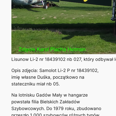
Lisunow Li-2 nr 18439102 nb 027, który odbywał l
Opis zdjęcia: Samolot Li-2 P nr 18439102,
imię własne Duśka, początkowo na
stateczniku miał nb 05.
Na lotnisku Gadów Mały w hangarze
powstała filia Bielskich Zakładów
Szybowcowych. Do 1979 roku, zbudowano
przeszło 1 000 szybowców różnych typów.