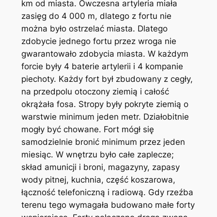
km od miasta. Ówczesna artyleria miała
zasięg do 4 000 m, dlatego z fortu nie
można było ostrzelać miasta. Dlatego
zdobycie jednego fortu przez wroga nie
gwarantowało zdobycia miasta. W każdym
forcie były 4 baterie artylerii i 4 kompanie
piechoty. Każdy fort był zbudowany z cegły,
na przedpolu otoczony ziemią i całość
okrążała fosa. Stropy były pokryte ziemią o
warstwie minimum jeden metr. Działobitnie
mogły być chowane. Fort mógł się
samodzielnie bronić minimum przez jeden
miesiąc. W wnętrzu było całe zaplecze;
skład amunicji i broni, magazyny, zapasy
wody pitnej, kuchnia, część koszarowa,
łączność telefoniczną i radiową. Gdy rzeźba
terenu tego wymagała budowano małe forty