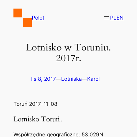
Przejdź
do
Polot
PL
EN
treści
Lotnisko w Toruniu.
2017r.
lis 8, 2017
—
Lotniska
—
Karol
Toruń 2017-11-08
Lotnisko Toruń.
Współrzędne geograficzne: 53.029N