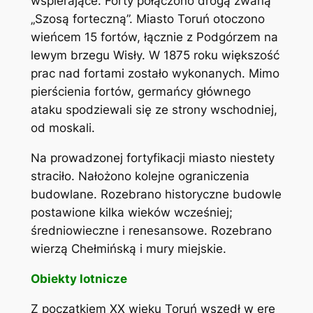
wspierające. Forty połączono drogą zwaną
„Szosą forteczną”. Miasto Toruń otoczono
wieńcem 15 fortów, łącznie z Podgórzem na
lewym brzegu Wisły. W 1875 roku większość
prac nad fortami zostało wykonanych. Mimo
pierścienia fortów, germańcy głównego
ataku spodziewali się ze strony wschodniej,
od moskali.
Na prowadzonej fortyfikacji miasto niestety
straciło. Nałożono kolejne ograniczenia
budowlane. Rozebrano historyczne budowle
postawione kilka wieków wcześniej;
średniowieczne i renesansowe. Rozebrano
wierzą Chełmińską i mury miejskie.
Obiekty lotnicze
Z początkiem XX wieku Toruń wszedł w erę