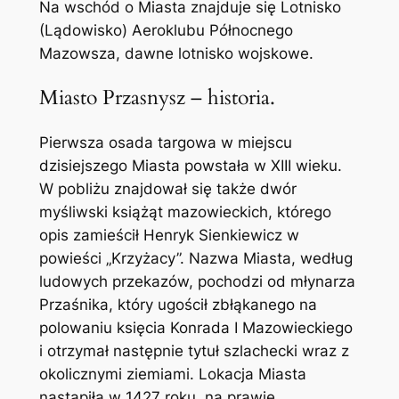
Na wschód o Miasta znajduje się Lotnisko
(Lądowisko) Aeroklubu Północnego
Mazowsza, dawne lotnisko wojskowe.
Miasto Przasnysz – historia.
Pierwsza osada targowa w miejscu
dzisiejszego Miasta powstała w XIII wieku.
W pobliżu znajdował się także dwór
myśliwski książąt mazowieckich, którego
opis zamieścił Henryk Sienkiewicz w
powieści „Krzyżacy”. Nazwa Miasta, według
ludowych przekazów, pochodzi od młynarza
Przaśnika, który ugościł zbłąkanego na
polowaniu księcia Konrada I Mazowieckiego
i otrzymał następnie tytuł szlachecki wraz z
okolicznymi ziemiami. Lokacja Miasta
nastąpiła w 1427 roku, na prawie