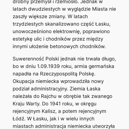
drobny przemysł i rzemiosło. Jednak w
latach dwudziestych w wyglądzie Miasta nie
zaszły większe zmiany. W latach
trzydziestych skanalizowano część Łasku,
unowocześniono elektrownię, poprawiono
estetykę ulic i chodników przez między
innymi ułożenie betonowych chodników.
Suwerenność Polski jednak nie trwała długo,
bo w dniu 1.09.1939 roku, armia germańska
napadła na Rzeczypospolitą Polskę.
Okupacja niemiecka wprowadziła nowy
podział administracyjny. Ziemia Łaska
należała do Rajchu w obrębie tak zwanego
Kraju Warty. Do 1941 roku, w okręgu
rejencyjnym Kalisz, a potem rejencyjnym
Łódź. W Łasku, jak i w wielu innych
miastach administracja niemiecka utworzyła