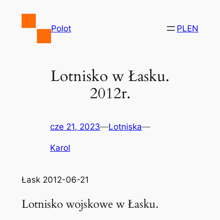
Przejdź
do
Polot
PL
EN
treści
Lotnisko w Łasku.
2012r.
cze 21, 2023
—
Lotniska
—
Karol
Łask 2012-06-21
Lotnisko wojskowe w Łasku.