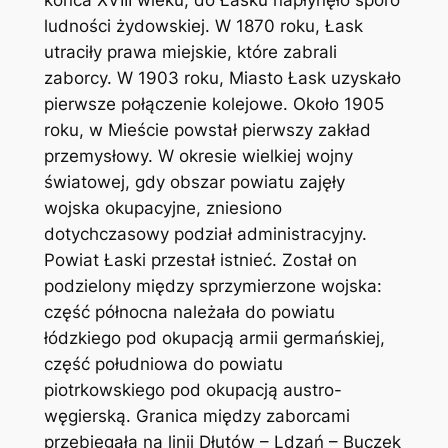
końca XVIII wieku, do Łasku napłynęło sporo
ludności żydowskiej. W 1870 roku, Łask
utraciły prawa miejskie, które zabrali
zaborcy. W 1903 roku, Miasto Łask uzyskało
pierwsze połączenie kolejowe. Około 1905
roku, w Mieście powstał pierwszy zakład
przemysłowy. W okresie wielkiej wojny
światowej, gdy obszar powiatu zajęły
wojska okupacyjne, zniesiono
dotychczasowy podział administracyjny.
Powiat Łaski przestał istnieć. Został on
podzielony między sprzymierzone wojska:
część północna należała do powiatu
łódzkiego pod okupacją armii germańskiej,
część południowa do powiatu
piotrkowskiego pod okupacją austro-
węgierską. Granica między zaborcami
przebiegała na linii Dłutów – Ldzań – Buczek