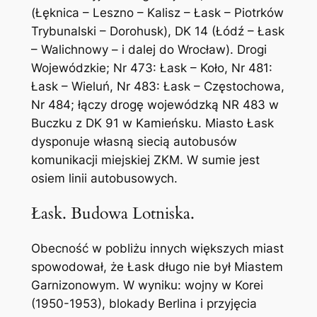
(Łęknica – Leszno – Kalisz – Łask – Piotrków
Trybunalski – Dorohusk), DK 14 (Łódź – Łask
– Walichnowy – i dalej do Wrocław). Drogi
Wojewódzkie; Nr 473: Łask – Koło, Nr 481:
Łask – Wieluń, Nr 483: Łask – Częstochowa,
Nr 484; łączy drogę wojewódzką NR 483 w
Buczku z DK 91 w Kamieńsku. Miasto Łask
dysponuje własną siecią autobusów
komunikacji miejskiej ZKM. W sumie jest
osiem linii autobusowych.
Łask. Budowa Lotniska.
Obecność w pobliżu innych większych miast
spowodował, że Łask długo nie był Miastem
Garnizonowym. W wyniku: wojny w Korei
(1950-1953), blokady Berlina i przyjęcia