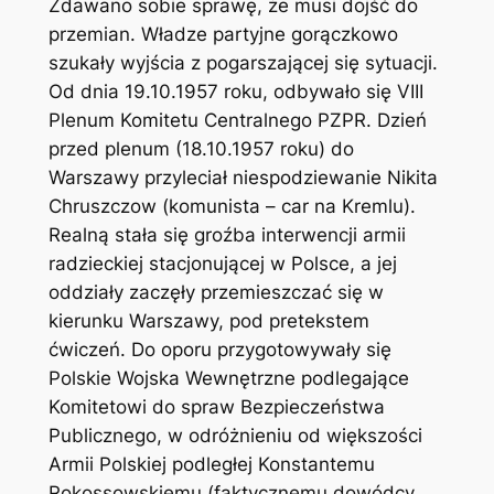
Zdawano sobie sprawę, że musi dojść do
przemian. Władze partyjne gorączkowo
szukały wyjścia z pogarszającej się sytuacji.
Od dnia 19.10.1957 roku, odbywało się VIII
Plenum Komitetu Centralnego PZPR. Dzień
przed plenum (18.10.1957 roku) do
Warszawy przyleciał niespodziewanie Nikita
Chruszczow (komunista – car na Kremlu).
Realną stała się groźba interwencji armii
radzieckiej stacjonującej w Polsce, a jej
oddziały zaczęły przemieszczać się w
kierunku Warszawy, pod pretekstem
ćwiczeń. Do oporu przygotowywały się
Polskie Wojska Wewnętrzne podlegające
Komitetowi do spraw Bezpieczeństwa
Publicznego, w odróżnieniu od większości
Armii Polskiej podległej Konstantemu
Rokossowskiemu (faktycznemu dowódcy