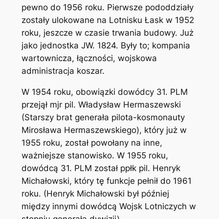
pewno do 1956 roku. Pierwsze pododdziały
zostały ulokowane na Lotnisku Łask w 1952
roku, jeszcze w czasie trwania budowy. Już
jako jednostka JW. 1824. Były to; kompania
wartownicza, łączności, wojskowa
administracja koszar.
W 1954 roku, obowiązki dowódcy 31. PLM
przejął mjr pil. Władysław Hermaszewski
(Starszy brat generała pilota-kosmonauty
Mirosława Hermaszewskiego), który już w
1955 roku, został powołany na inne,
ważniejsze stanowisko. W 1955 roku,
dowódcą 31. PLM został ppłk pil. Henryk
Michałowski, który tę funkcje pełnił do 1961
roku. (Henryk Michałowski był później
między innymi dowódcą Wojsk Lotniczych w
stopniu generała dywizji).