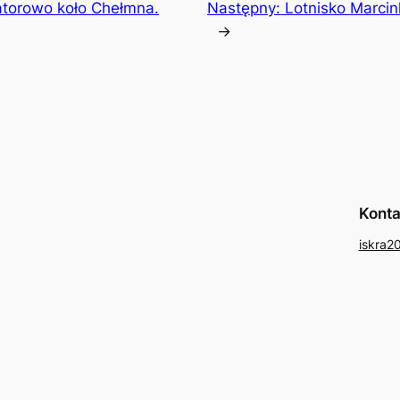
atorowo koło Chełmna.
Następny:
Lotnisko Marcin
→
Konta
iskra2