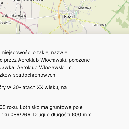
miejscowości o takiej nazwie,
ne przez Aeroklub Włocławski, położone
ławka. Aeroklub Włocławski im.
koczków spadochronowych.
tóry w 30-latach XX wieku, na
965 roku. Lotnisko ma gruntowe pole
unku 086/266. Drugi o długości 600 m x