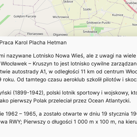
 Praca Karol Placha Hetman
mi nazywane Lotnisko Nowa Wieś, ale z uwagi na wiele 
Włocławek – Kruszyn to jest lotnisko cywilne zarządza
wie autostrady A1, w odległości 11 km od centrum Włoc
 roku. Od tamtego czasu aeroklub szkolił pilotów i s
ński (1899-1942), polski lotnik sportowy i wojskowy, k
o pierwszy Polak przeleciał przez Ocean Atlantycki.
e 1962 – 1965, a zostało otwarte w dniu 19 stycznia 1
dwa RWY; Pierwszy o długości 1 000 m x 100 m, na kier