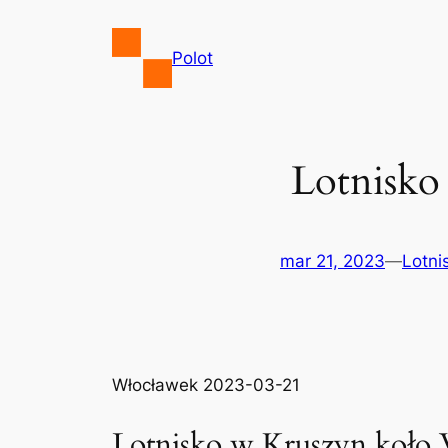
Przejdź
do
Polot
treści
Lotnisko
mar 21, 2023
—
Lotni
Włocławek 2023-03-21
Lotnisko w Kruszyn koło