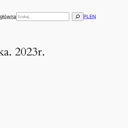
Szukaj
 główna
PL
EN
a. 2023r.