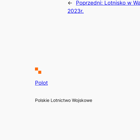
←
Poprzedni:
Lotnisko w W
2023r.
Polot
Polskie Lotnictwo Wojskowe