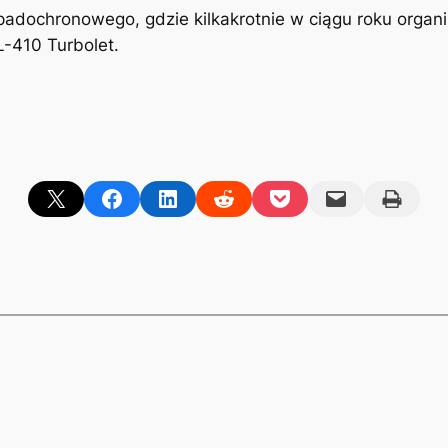
spadochronowego, gdzie kilkakrotnie w ciągu roku org
-410 Turbolet.
Share on X
Share on Facebook
Share on LinkedIn
Share on Reddit
Share on Pocket
Email this Page
Print this Page