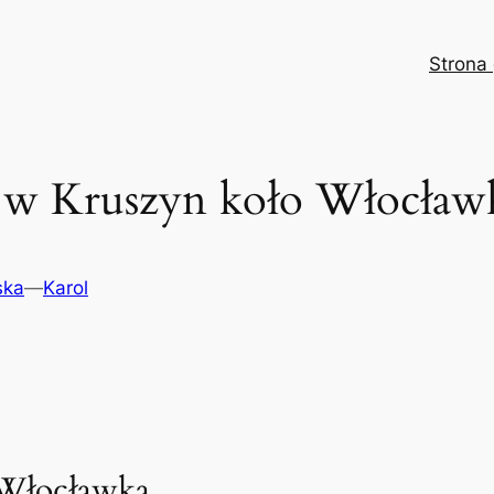
Strona
 w Kruszyn koło Włocławk
ska
—
Karol
 Włocławka.