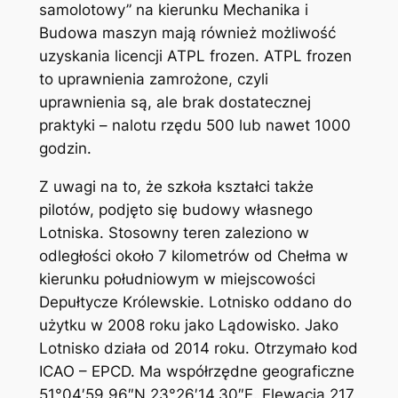
samolotowy” na kierunku Mechanika i
Budowa maszyn mają również możliwość
uzyskania licencji ATPL frozen. ATPL frozen
to uprawnienia zamrożone, czyli
uprawnienia są, ale brak dostatecznej
praktyki – nalotu rzędu 500 lub nawet 1000
godzin.
Z uwagi na to, że szkoła kształci także
pilotów, podjęto się budowy własnego
Lotniska. Stosowny teren zaleziono w
odległości około 7 kilometrów od Chełma w
kierunku południowym w miejscowości
Depułtycze Królewskie. Lotnisko oddano do
użytku w 2008 roku jako Lądowisko. Jako
Lotnisko działa od 2014 roku. Otrzymało kod
ICAO – EPCD. Ma współrzędne geograficzne
51°04′59,96″N 23°26′14,30″E. Elewacja 217