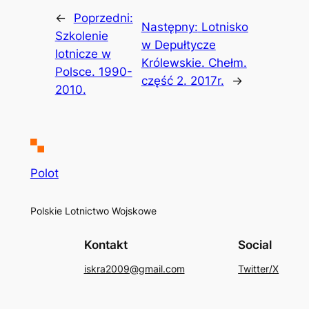
←
Poprzedni:
Następny:
Lotnisko
Szkolenie
w Depułtycze
lotnicze w
Królewskie. Chełm.
Polsce. 1990-
część 2. 2017r.
→
2010.
Polot
Polskie Lotnictwo Wojskowe
Kontakt
Social
iskra2009@gmail.com
Twitter/X