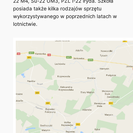
22 M4, Su-22 UM3, PZL I-22 Iryda. Szkoła
posiada także kilka rodzajów sprzętu
wykorzystywanego w poprzednich latach w
lotnictwie.