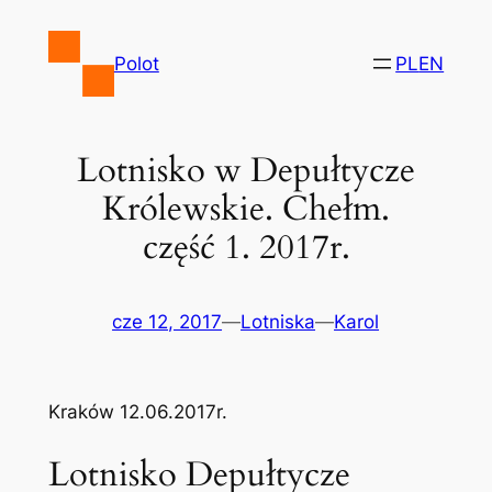
Przejdź
do
Polot
PL
EN
treści
Lotnisko w Depułtycze
Królewskie. Chełm.
część 1. 2017r.
cze 12, 2017
—
Lotniska
—
Karol
Kraków 12.06.2017r.
Lotnisko Depułtycze