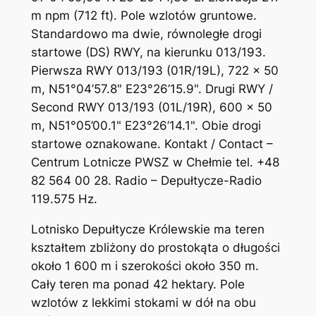
m npm (712 ft). Pole wzlotów gruntowe.
Standardowo ma dwie, równoległe drogi
startowe (DS) RWY, na kierunku 013/193.
Pierwsza RWY 013/193 (01R/19L), 722 x 50
m, N51°04’57.8" E23°26’15.9". Drugi RWY /
Second RWY 013/193 (01L/19R), 600 x 50
m, N51°05’00.1" E23°26’14.1". Obie drogi
startowe oznakowane. Kontakt / Contact –
Centrum Lotnicze PWSZ w Chełmie tel. +48
82 564 00 28. Radio – Depułtycze-Radio
119.575 Hz.
Lotnisko Depułtycze Królewskie ma teren
kształtem zbliżony do prostokąta o długości
około 1 600 m i szerokości około 350 m.
Cały teren ma ponad 42 hektary. Pole
wzlotów z lekkimi stokami w dół na obu