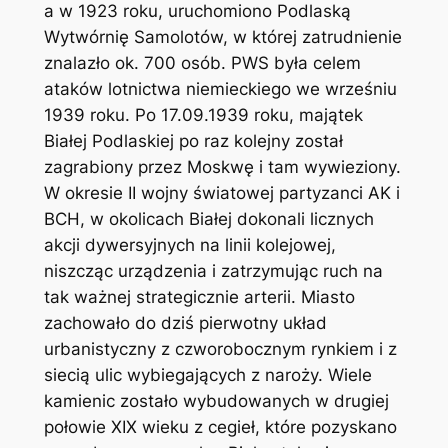
a w 1923 roku, uruchomiono Podlaską
Wytwórnię Samolotów, w której zatrudnienie
znalazło ok. 700 osób. PWS była celem
ataków lotnictwa niemieckiego we wrześniu
1939 roku. Po 17.09.1939 roku, majątek
Białej Podlaskiej po raz kolejny został
zagrabiony przez Moskwę i tam wywieziony.
W okresie II wojny światowej partyzanci AK i
BCH, w okolicach Białej dokonali licznych
akcji dywersyjnych na linii kolejowej,
niszcząc urządzenia i zatrzymując ruch na
tak ważnej strategicznie arterii. Miasto
zachowało do dziś pierwotny układ
urbanistyczny z czworobocznym rynkiem i z
siecią ulic wybiegających z naroży. Wiele
kamienic zostało wybudowanych w drugiej
połowie XIX wieku z cegieł, które pozyskano