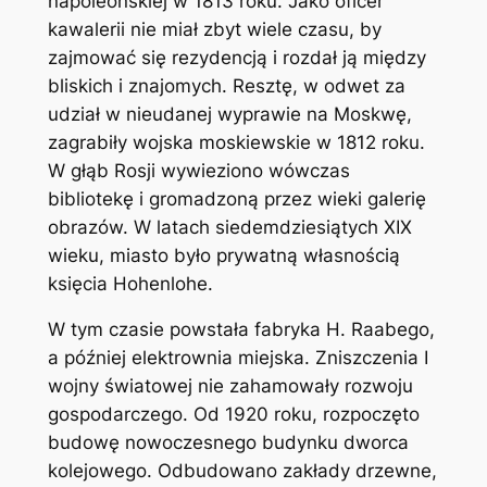
napoleońskiej w 1813 roku. Jako oficer
kawalerii nie miał zbyt wiele czasu, by
zajmować się rezydencją i rozdał ją między
bliskich i znajomych. Resztę, w odwet za
udział w nieudanej wyprawie na Moskwę,
zagrabiły wojska moskiewskie w 1812 roku.
W głąb Rosji wywieziono wówczas
bibliotekę i gromadzoną przez wieki galerię
obrazów. W latach siedemdziesiątych XIX
wieku, miasto było prywatną własnością
księcia Hohenlohe.
W tym czasie powstała fabryka H. Raabego,
a później elektrownia miejska. Zniszczenia I
wojny światowej nie zahamowały rozwoju
gospodarczego. Od 1920 roku, rozpoczęto
budowę nowoczesnego budynku dworca
kolejowego. Odbudowano zakłady drzewne,