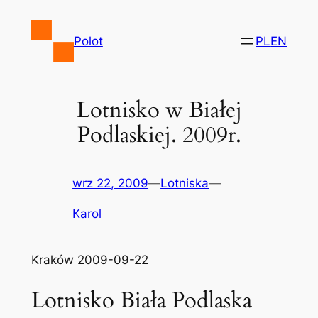
Przejdź
do
Polot
PL
EN
treści
Lotnisko w Białej
Podlaskiej. 2009r.
wrz 22, 2009
—
Lotniska
—
Karol
Kraków 2009-09-22
Lotnisko Biała Podlaska