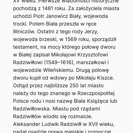
XV wieku. Pierwsze wiadomości historyczne
pochodzą z 1481 roku. Za założyciela miasta
uchodzi Piotr Janowicz Biały, wojewoda
trocki. Potem Biała przeszła w ręce
Illiniczów. Ostatni z tego rody Jerzy,
wojewoda brzeski, w 1569 roku, sporządził
testament, na mocy którego połowę dworu
w Białej zapisał Mikołajowi Krzysztofowi
Radziwiłłowi (1549–1616), marszałkowi i
wojewodzie Wileńskiemu. Drugą połowę
dworu kupił od wdowy po Mikołaju Kiszce.
Odtąd przez najbliższe 250 lat miasto
należy do tego znanego w Rzeczpospolitej
Polsce rodu i nosi nazwę Biała Książęca lub
Radziwiłłowska. Miastu pod rządami
Radziwiłłów wiodło się rozmaicie.
Aleksander Ludwik Radziwiłł w XVII wieku,
nadał osadzie prawa miejskie i rozpoczął