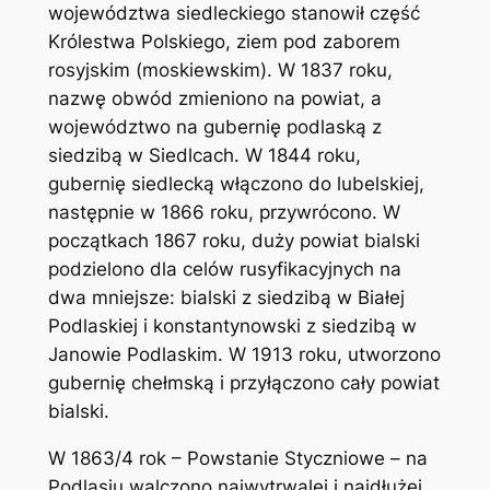
województwa siedleckiego stanowił część
Królestwa Polskiego, ziem pod zaborem
rosyjskim (moskiewskim). W 1837 roku,
nazwę obwód zmieniono na powiat, a
województwo na gubernię podlaską z
siedzibą w Siedlcach. W 1844 roku,
gubernię siedlecką włączono do lubelskiej,
następnie w 1866 roku, przywrócono. W
początkach 1867 roku, duży powiat bialski
podzielono dla celów rusyfikacyjnych na
dwa mniejsze: bialski z siedzibą w Białej
Podlaskiej i konstantynowski z siedzibą w
Janowie Podlaskim. W 1913 roku, utworzono
gubernię chełmską i przyłączono cały powiat
bialski.
W 1863/4 rok – Powstanie Styczniowe – na
Podlasiu walczono najwytrwalej i najdłużej.