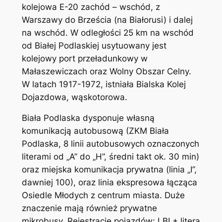
kolejowa E-20 zachód – wschód, z
Warszawy do Brześcia (na Białorusi) i dalej
na wschód. W odległości 25 km na wschód
od Białej Podlaskiej usytuowany jest
kolejowy port przeładunkowy w
Małaszewiczach oraz Wolny Obszar Celny.
W latach 1917-1972, istniała Bialska Kolej
Dojazdowa, wąskotorowa.
Biała Podlaska dysponuje własną
komunikacją autobusową (ZKM Biała
Podlaska, 8 linii autobusowych oznaczonych
literami od „A” do „H”, średni takt ok. 30 min)
oraz miejska komunikacja prywatna (linia „I”,
dawniej 100), oraz linia ekspresowa łącząca
Osiedle Młodych z centrum miasta. Duże
znaczenie mają również prywatne
mikrobusy. Rejestracje pojazdów: LBI + litera