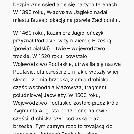
bezpieczne osiedlanie się na tych terenach.
W 1390 roku, Władysław Jagiełło nadał
miastu Brześć lokację na prawie Zachodnim.
W 1460 roku, Kazimierz Jagiellończyk
przyznał Podlasie, w tym Ziemię Brzeską
(powiat bialski) Litwie – województwo
trockie. W 1520 roku, powstało
Województwo Podlaskie, utrwaliła się nazwa
Podlasie, dla całości ziem jakie weszły w jej
skład – ziemia brzeska, ziemia drohicka,
część wschodnia Mazowsza, fragment
południowej Jaćwieży. W 1566 roku,
Województwo Podlaskie zostało przez króla
Zygmunta Augusta podzielone na dwie
części: drohicką czyli podlaską oraz
brzeską. Tym samym rozbito trwającą do
tego czasu jedność Podlasia i ziem