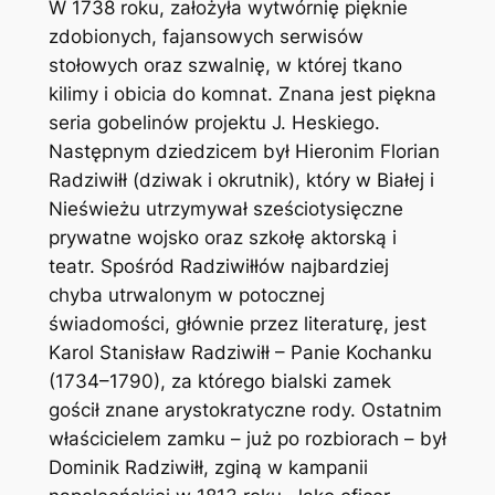
W 1738 roku, założyła wytwórnię pięknie
zdobionych, fajansowych serwisów
stołowych oraz szwalnię, w której tkano
kilimy i obicia do komnat. Znana jest piękna
seria gobelinów projektu J. Heskiego.
Następnym dziedzicem był Hieronim Florian
Radziwiłł (dziwak i okrutnik), który w Białej i
Nieświeżu utrzymywał sześciotysięczne
prywatne wojsko oraz szkołę aktorską i
teatr. Spośród Radziwiłłów najbardziej
chyba utrwalonym w potocznej
świadomości, głównie przez literaturę, jest
Karol Stanisław Radziwiłł – Panie Kochanku
(1734–1790), za którego bialski zamek
gościł znane arystokratyczne rody. Ostatnim
właścicielem zamku – już po rozbiorach – był
Dominik Radziwiłł, zginą w kampanii