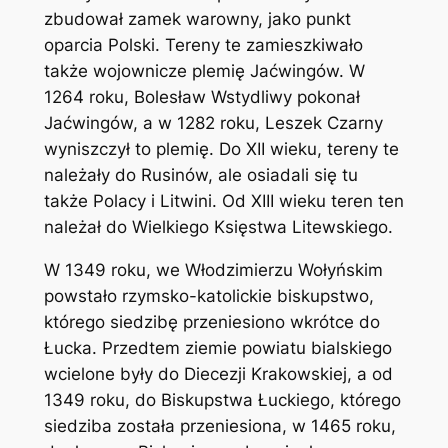
zbudował zamek warowny, jako punkt
oparcia Polski. Tereny te zamieszkiwało
także wojownicze plemię Jaćwingów. W
1264 roku, Bolesław Wstydliwy pokonał
Jaćwingów, a w 1282 roku, Leszek Czarny
wyniszczył to plemię. Do XII wieku, tereny te
należały do Rusinów, ale osiadali się tu
także Polacy i Litwini. Od XIII wieku teren ten
należał do Wielkiego Księstwa Litewskiego.
W 1349 roku, we Włodzimierzu Wołyńskim
powstało rzymsko-katolickie biskupstwo,
którego siedzibę przeniesiono wkrótce do
Łucka. Przedtem ziemie powiatu bialskiego
wcielone były do Diecezji Krakowskiej, a od
1349 roku, do Biskupstwa Łuckiego, którego
siedziba została przeniesiona, w 1465 roku,