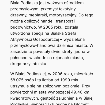
Biała Podlaska jest ważnym ośrodkiem
przemysłowym; przemysł tekstylny,
drzewny, meblarski, motoryzacyjny. Do tego
można doliczyć handel, transport i
budownictwo. W 2005 roku, została
utworzona specjalna Bialska Strefa
Aktywności Gospodarczej – wydzielona
przemysłowo-handlowa dzielnica miasta. W
zasadzie to powstały dwie strefy; jedna w
północno-wschodnich rejonach miasta,
druga przy lotnisku.
W Białej Podlaskiej, w 2006 roku, mieszkało
58 075 osób i ta liczba od 1999 roku,
utrzymuje się na zbliżonym poziomie. Przy
powierzchni miasta wynoszącej 49,46 km
kwadratowych, gęstość zaludnienia w Białej
Podlaskiej wynosi 1,176 osoby na kilometr