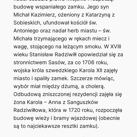
budowę wspaniałego zamku. Jego syn
Michał Kazimierz, ożeniony z Katarzyną z
Sobieskich, ufundował kościół św.
Antoniego oraz nadał herb miastu – św.
Michała trzymającego w rękach miecz i
wagę, stojącego na leżącym smoku. W XVIII
wieku Stanisław Radziwiłł opowiedział się za
stronnictwem Sasów, za co 1706 roku,
wojska króla szwedzkiego Karola XII zajęły
miasto i spaliły zamek. Szczerze mówiąc,
wybór miał między dżumą, a cholerą.
Odbudową zniszczonej rezydencji zajęła się
żona Karola – Anna z Sanguszków
Radziwiłłowa, która w 1720 roku, rozpoczęła
budowę wieży i bramy wjazdowej (obecnie
są to najciekawsze resztki zamku).