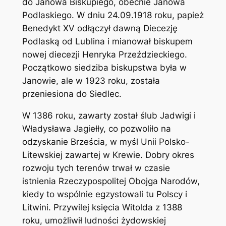
do Janowa Biskupiego, obecnie Janowa
Podlaskiego. W dniu 24.09.1918 roku, papież
Benedykt XV odłączył dawną Diecezję
Podlaską od Lublina i mianował biskupem
nowej diecezji Henryka Przeździeckiego.
Początkowo siedziba biskupstwa była w
Janowie, ale w 1923 roku, została
przeniesiona do Siedlec.
W 1386 roku, zawarty został ślub Jadwigi i
Władysława Jagiełły, co pozwoliło na
odzyskanie Brześcia, w myśl Unii Polsko-
Litewskiej zawartej w Krewie. Dobry okres
rozwoju tych terenów trwał w czasie
istnienia Rzeczypospolitej Obojga Narodów,
kiedy to wspólnie egzystowali tu Polscy i
Litwini. Przywilej księcia Witolda z 1388
roku, umożliwił ludności żydowskiej