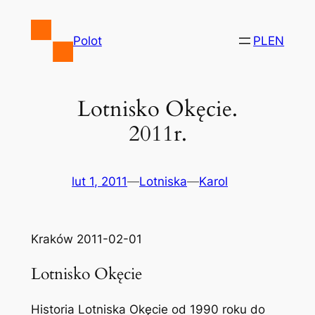
Przejdź
do
Polot
PL
EN
treści
Lotnisko Okęcie.
2011r.
lut 1, 2011
—
Lotniska
—
Karol
Kraków 2011-02-01
Lotnisko Okęcie
Historia Lotniska Okęcie od 1990 roku do