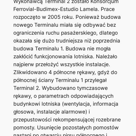
Wykonawcą Terminal 2 zostało Konsorcjum
Ferrovial-Budimex-Estudio Lamela. Prace
rozpoczęto w 2005 roku. Ponieważ budowa
nowego Terminalu miała się odbywać bez
ograniczenia ruchu pasażerskiego, dlatego
okazała się dużo trudniejsza niż poprzednia
budowa Terminalu 1. Budowa nie mogła
zakłócić funkcjonowania lotniska. Należało
najpierw przełożyć wszystkie instalacje.
Zlikwidowano 4 północne rękawy, gdyż do
północnej ściany Terminalu 1 przylegał
Terminal 2. Wybudowano tymczasowe
rękawy, o parametrach odpowiadających
budynkowi lotniska (wentylacja, informacja
głosowa, instalacje alarmowe) i
przepustowości rekompensującej rozebrane
pomosty. Usunięcie pozostałych pomostów
nastąpi po otwarciu pirsu północnego i