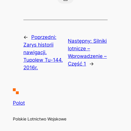
←
Poprzedni:
Następny:
Silniki
Zarys historii
lotnicze –
nawigacji.
Wprowadzenie –
Tupolew Tu-144.
Część 1
→
2016r.
Polot
Polskie Lotnictwo Wojskowe