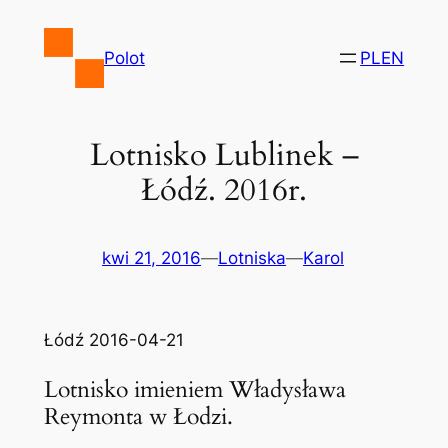
Przejdź
do
Polot
PL
EN
treści
Lotnisko Lublinek –
Łódź. 2016r.
kwi 21, 2016
—
Lotniska
—
Karol
Łódź 2016-04-21
Lotnisko imieniem Władysława
Reymonta w Łodzi.