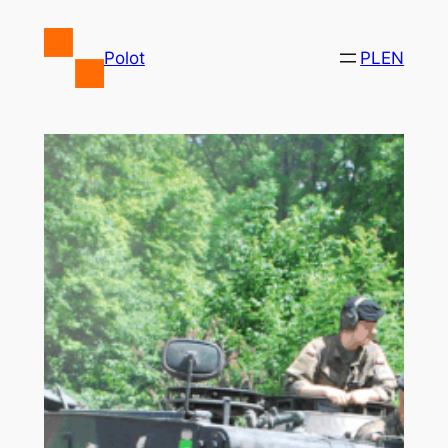
Przejdź
do
Polot
PL
EN
treści