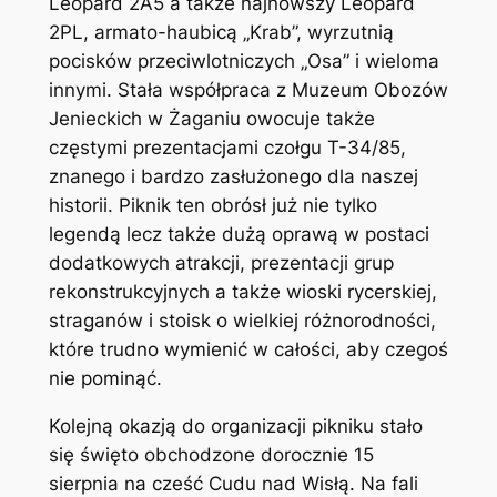
Leopard 2A5 a także najnowszy Leopard
2PL, armato-haubicą „Krab”, wyrzutnią
pocisków przeciwlotniczych „Osa” i wieloma
innymi. Stała współpraca z Muzeum Obozów
Jenieckich w Żaganiu owocuje także
częstymi prezentacjami czołgu T-34/85,
znanego i bardzo zasłużonego dla naszej
historii. Piknik ten obrósł już nie tylko
legendą lecz także dużą oprawą w postaci
dodatkowych atrakcji, prezentacji grup
rekonstrukcyjnych a także wioski rycerskiej,
straganów i stoisk o wielkiej różnorodności,
które trudno wymienić w całości, aby czegoś
nie pominąć.
Kolejną okazją do organizacji pikniku stało
się święto obchodzone dorocznie 15
sierpnia na cześć Cudu nad Wisłą. Na fali