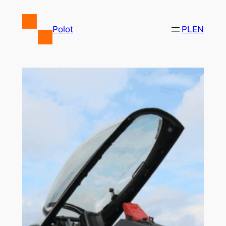
Przejdź
do
Polot
PL
EN
treści