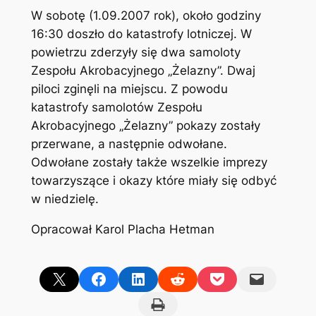
W sobotę (1.09.2007 rok), około godziny
16:30 doszło do katastrofy lotniczej. W
powietrzu zderzyły się dwa samoloty
Zespołu Akrobacyjnego „Żelazny”. Dwaj
piloci zginęli na miejscu. Z powodu
katastrofy samolotów Zespołu
Akrobacyjnego „Żelazny” pokazy zostały
przerwane, a następnie odwołane.
Odwołane zostały także wszelkie imprezy
towarzyszące i okazy które miały się odbyć
w niedzielę.
Opracował Karol Placha Hetman
Share on X
Share on Facebook
Share on LinkedIn
Share on Reddit
Share on Pocket
Email this Page
Print this Page