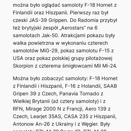
można było oglądać samoloty F-18 Hornet z
Finlandii oraz Hiszpanii. Pierwszy raz był
czeski JAS-39 Grippen. Do Radomia przybył
też brytyjski zespół „Aerostars” na 6
samolotach Jak-50. Atrakcjami pokazu były
walka powietrzna w wykonaniu czterech
samolotów MiG-29, pokaz samolotu F-15 z
USA oraz pokaz polskiej grupy pilotażowej
Skorpion z czterema śmigłowcami Mil Mi-24.
Można było zobaczyć samoloty: F-18 Hornet
z Finlandii i Hiszpanii, F-16 z Holandii, SAAB
Gripen 39 z Czech, Panavia Tornado z
Wielkiej Brytanii (aż cztery samoloty) i z
RFN, Mirage 2000 N z Francji, Aero 139 z
Czech, Learjet 35AS, CASA 235 z Hiszpanii,
Antonow An-26 z Ukrainy i z Węgier. Były