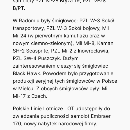
samoloty PZL M-28 Bryza 1R, PZL M-28
B/PT.
W Radomiu były śmigłowce: PZL W-3 Sokół
transportowy, PZL W-3 Sokół bojowy, Mil
Mi-24 (w pierwotnym kamuflażu oraz w
nowym ciemno-zielonym), Mil Mi-8, Kaman
SH-2 Seasprite, PZL Mi-2 z Inowrocławia,
PZL SW-4 Puszczyk. Dużym
zainteresowaniem cieszył się śmigłowiec
Black Hawk. Powodem było przygotowanie
produkcji seryjnej tych śmigłowców w Polsce
w Mielcu. Z obcych śmigłowców były: Mil
Mi-17 z Czech.
Polskie Linie Lotnicze LOT udostępniły do
zwiedzania publiczności samolot Embraer
170, nowy nabytek narodowej firmy.