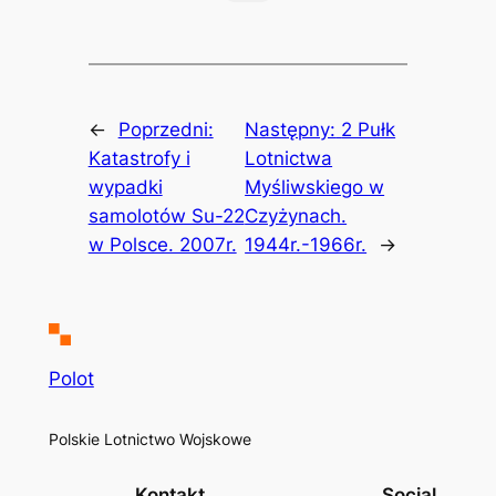
←
Poprzedni:
Następny:
2 Pułk
Katastrofy i
Lotnictwa
wypadki
Myśliwskiego w
samolotów Su-22
Czyżynach.
w Polsce. 2007r.
1944r.-1966r.
→
Polot
Polskie Lotnictwo Wojskowe
Kontakt
Social