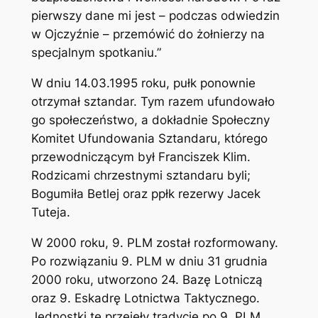
pierwszy dane mi jest – podczas odwiedzin
w Ojczyźnie – przemówić do żołnierzy na
specjalnym spotkaniu.”
W dniu 14.03.1995 roku, pułk ponownie
otrzymał sztandar. Tym razem ufundowało
go społeczeństwo, a dokładnie Społeczny
Komitet Ufundowania Sztandaru, którego
przewodniczącym był Franciszek Klim.
Rodzicami chrzestnymi sztandaru byli;
Bogumiła Betlej oraz ppłk rezerwy Jacek
Tuteja.
W 2000 roku, 9. PLM został rozformowany.
Po rozwiązaniu 9. PLM w dniu 31 grudnia
2000 roku, utworzono 24. Bazę Lotniczą
oraz 9. Eskadrę Lotnictwa Taktycznego.
Jednostki te przejęły tradycje po 9. PLM.