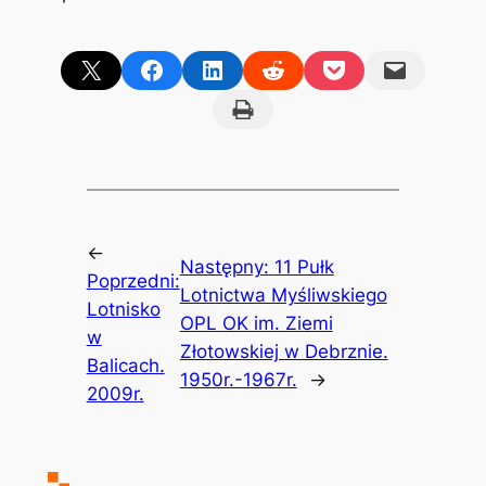
Share on X
Share on Facebook
Share on LinkedIn
Share on Reddit
Share on Pocket
Email this Page
Print this Page
←
Następny:
11 Pułk
Poprzedni:
Lotnictwa Myśliwskiego
Lotnisko
OPL OK im. Ziemi
w
Złotowskiej w Debrznie.
Balicach.
1950r.-1967r.
→
2009r.