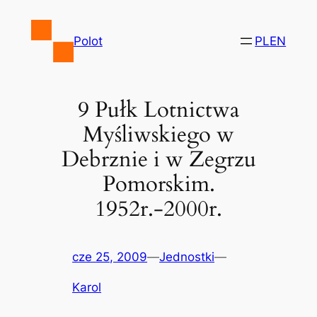
Przejdź
do
Polot
PL
EN
treści
9 Pułk Lotnictwa
Myśliwskiego w
Debrznie i w Zegrzu
Pomorskim.
1952r.-2000r.
cze 25, 2009
—
Jednostki
—
Karol