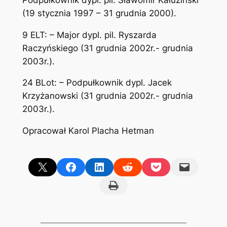
(19 stycznia 1997 – 31 grudnia 2000).
9 ELT: – Major dypl. pil. Ryszarda
Raczyńskiego (31 grudnia 2002r.- grudnia
2003r.).
24 BLot: – Podpułkownik dypl. Jacek
Krzyżanowski (31 grudnia 2002r.- grudnia
2003r.).
Opracował Karol Placha Hetman
Share on X
Share on Facebook
Share on LinkedIn
Share on Reddit
Share on Pocket
Email this Page
Print this Page