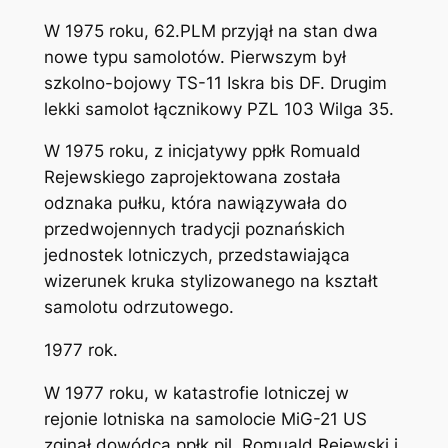
W 1975 roku, 62.PLM przyjął na stan dwa
nowe typu samolotów. Pierwszym był
szkolno-bojowy TS-11 Iskra bis DF. Drugim
lekki samolot łącznikowy PZL 103 Wilga 35.
W 1975 roku, z inicjatywy ppłk Romuald
Rejewskiego zaprojektowana została
odznaka pułku, która nawiązywała do
przedwojennych tradycji poznańskich
jednostek lotniczych, przedstawiająca
wizerunek kruka stylizowanego na kształt
samolotu odrzutowego.
1977 rok.
W 1977 roku, w katastrofie lotniczej w
rejonie lotniska na samolocie MiG-21 US
zginął dowódca ppłk pil. Romuald Rejewski i