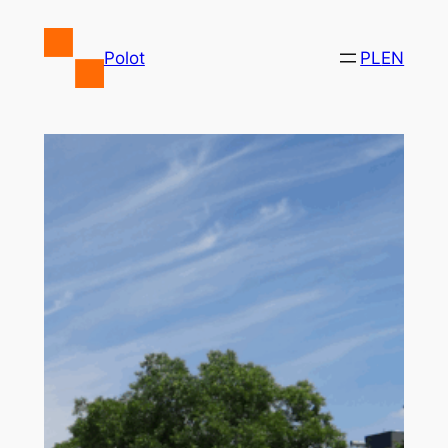
Przejdź
do
Polot
PL
EN
treści