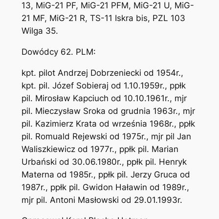
13, MiG-21 PF, MiG-21 PFM, MiG-21 U, MiG-
21 MF, MiG-21 R, TS-11 Iskra bis, PZL 103
Wilga 35.
Dowódcy 62. PLM:
kpt. pilot Andrzej Dobrzeniecki od 1954r.,
kpt. pil. Józef Sobieraj od 1.10.1959r., ppłk
pil. Mirosław Kapciuch od 10.10.1961r., mjr
pil. Mieczysław Sroka od grudnia 1963r., mjr
pil. Kazimierz Krata od września 1968r., ppłk
pil. Romuald Rejewski od 1975r., mjr pil Jan
Waliszkiewicz od 1977r., ppłk pil. Marian
Urbański od 30.06.1980r., ppłk pil. Henryk
Materna od 1985r., ppłk pil. Jerzy Gruca od
1987r., ppłk pil. Gwidon Haławin od 1989r.,
mjr pil. Antoni Masłowski od 29.01.1993r.