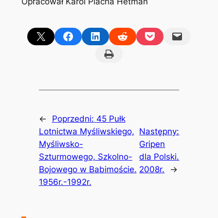
Opracował Karol Placha Hetman
Share on X
Share on Facebook
Share on LinkedIn
Share on Reddit
Share on Pocket
Email this Page
Print this Page
←
Poprzedni:
45 Pułk
Lotnictwa Myśliwskiego,
Następny:
Myśliwsko-
Gripen
Szturmowego, Szkolno-
dla Polski.
Bojowego w Babimoście.
2008r.
→
1956r.-1992r.