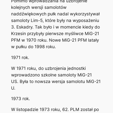
Pomimo wprowadzania na uzbrojenie
kolejnych wersji samolotów
naddźwiękowych pułk nadal wykorzystywał
samoloty Lim-5, które były na wyposażeniu
3. Eskadry. Tak było i w momencie kiedy do
Krzesin przybyły pierwsze myśliwce MiG-21
PFM w 1970 roku. Nowe MiG-21 PFM latały
w pułku do 1998 roku.
1971 rok.
W 1971 roku, do uzbrojenia jednostki
wprowadzono szkolne samoloty MiG-21
US. Była to nowsza wersja samolotu MiG-21
U.
1973 rok.
W listopadzie 1973 roku, 62. PLM został po