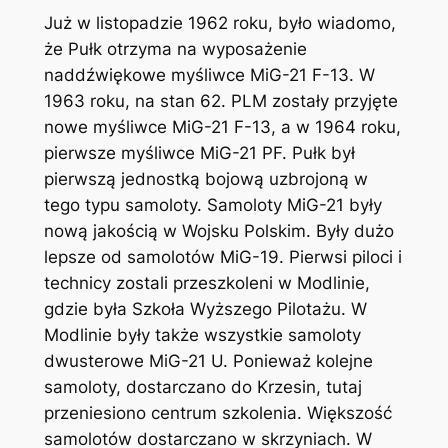
Już w listopadzie 1962 roku, było wiadomo,
że Pułk otrzyma na wyposażenie
naddźwiękowe myśliwce MiG-21 F-13. W
1963 roku, na stan 62. PLM zostały przyjęte
nowe myśliwce MiG-21 F-13, a w 1964 roku,
pierwsze myśliwce MiG-21 PF. Pułk był
pierwszą jednostką bojową uzbrojoną w
tego typu samoloty. Samoloty MiG-21 były
nową jakością w Wojsku Polskim. Były dużo
lepsze od samolotów MiG-19. Pierwsi piloci i
technicy zostali przeszkoleni w Modlinie,
gdzie była Szkoła Wyższego Pilotażu. W
Modlinie były także wszystkie samoloty
dwusterowe MiG-21 U. Ponieważ kolejne
samoloty, dostarczano do Krzesin, tutaj
przeniesiono centrum szkolenia. Większość
samolotów dostarczano w skrzyniach. W