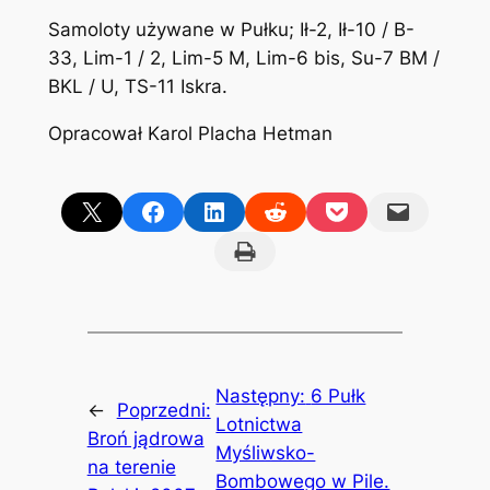
Samoloty używane w Pułku; Ił-2, Ił-10 / B-
33, Lim-1 / 2, Lim-5 M, Lim-6 bis, Su-7 BM /
BKL / U, TS-11 Iskra.
Opracował Karol Placha Hetman
Share on X
Share on Facebook
Share on LinkedIn
Share on Reddit
Share on Pocket
Email this Page
Print this Page
Następny:
6 Pułk
←
Poprzedni:
Lotnictwa
Broń jądrowa
Myśliwsko-
na terenie
Bombowego w Pile.