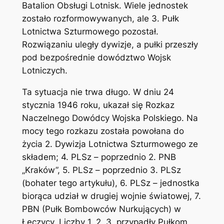
Batalion Obsługi Lotnisk. Wiele jednostek
zostało rozformowywanych, ale 3. Pułk
Lotnictwa Szturmowego pozostał.
Rozwiązaniu uległy dywizje, a pułki przeszły
pod bezpośrednie dowództwo Wojsk
Lotniczych.
Ta sytuacja nie trwa długo. W dniu 24
stycznia 1946 roku, ukazał się Rozkaz
Naczelnego Dowódcy Wojska Polskiego. Na
mocy tego rozkazu została powołana do
życia 2. Dywizja Lotnictwa Szturmowego ze
składem; 4. PLSz – poprzednio 2. PNB
„Kraków”, 5. PLSz – poprzednio 3. PLSz
(bohater tego artykułu), 6. PLSz – jednostka
biorąca udział w drugiej wojnie światowej, 7.
PBN (Pułk Bombowców Nurkujących) w
Łęczycy. Liczby 1, 2, 3, przypadły Pułkom