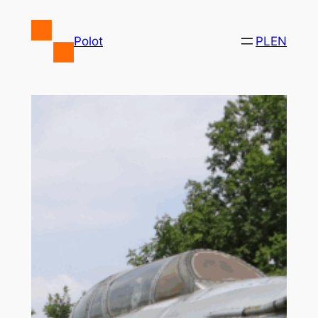
Przejdź
do
Polot
PL
EN
treści