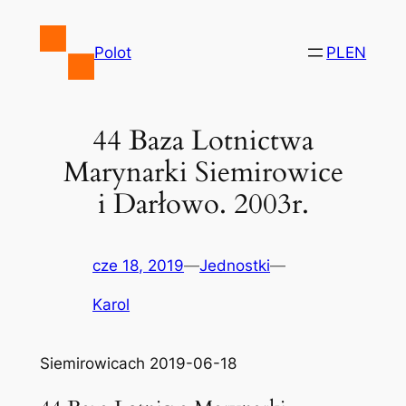
Przejdź
do
Polot
PL
EN
treści
44 Baza Lotnictwa
Marynarki Siemirowice
i Darłowo. 2003r.
cze 18, 2019
—
Jednostki
—
Karol
Siemirowicach 2019-06-18