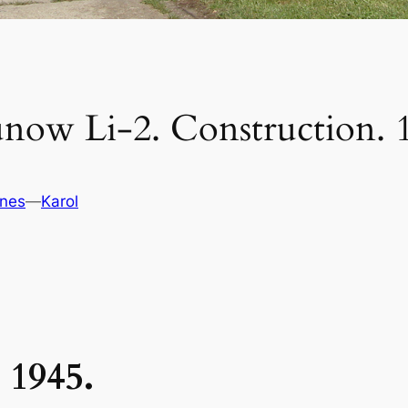
unow Li-2. Construction. 
anes
—
Karol
 1945.