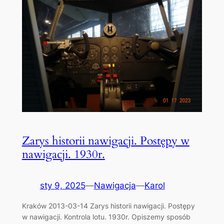
Zarys historii nawigacji. Postępy w
nawigacji. 1930r.
sty 9, 2025
—
Nawigacja
—
Karol
Kraków 2013-03-14 Zarys historii nawigacji. Postępy
w nawigacji. Kontrola lotu. 1930r. Opiszemy sposób