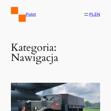
Przejdź
do
Polot
PL
EN
treści
Kategoria:
Nawigacja