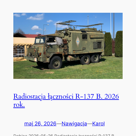
Radiostacja łączności R-137 B. 2026
rok.
maj 26, 2026
—
Nawigacja
—
Karol
Dębica 2026-05-26 Radiostacja łączności R-137 B.