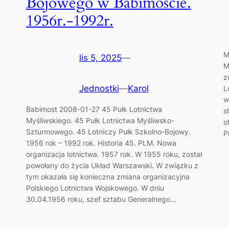
Bojowego w Babimoście.
1956r.-1992r.
M
lis 5, 2025
—
M
z
Jednostki
—
Karol
L
w
Babimost 2008-01-27 45 Pułk Lotnictwa
s
Myśliwskiego. 45 Pułk Lotnictwa Myśliwsko-
o
Szturmowego. 45 Lotniczy Pułk Szkolno-Bojowy.
P
1956 rok – 1992 rok. Historia 45. PLM. Nowa
organizacja lotnictwa. 1957 rok. W 1955 roku, został
powołany do życia Układ Warszawski. W związku z
tym okazała się konieczna zmiana organizacyjna
Polskiego Lotnictwa Wojskowego. W dniu
30.04.1956 roku, szef sztabu Generalnego…