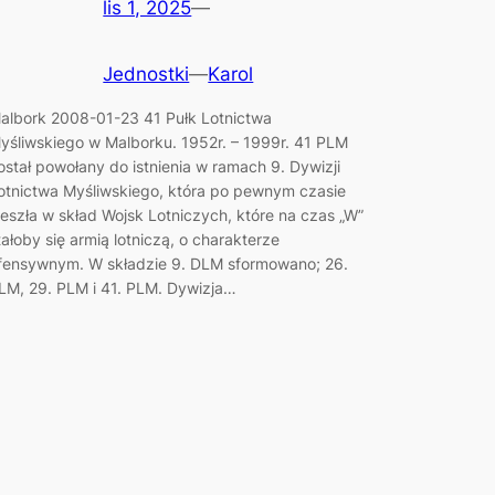
lis 1, 2025
—
Jednostki
—
Karol
albork 2008-01-23 41 Pułk Lotnictwa
yśliwskiego w Malborku. 1952r. – 1999r. 41 PLM
ostał powołany do istnienia w ramach 9. Dywizji
otnictwa Myśliwskiego, która po pewnym czasie
eszła w skład Wojsk Lotniczych, które na czas „W”
tałoby się armią lotniczą, o charakterze
fensywnym. W składzie 9. DLM sformowano; 26.
LM, 29. PLM i 41. PLM. Dywizja…