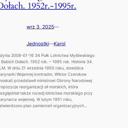
Dołach. 1952r.-1995r.
wrz 3, 2025
—
Jednostki
—
Karol
dynia 2008-01-16 34 Pułk Lotnictwa Myśliwskiego
 Babich Dołach. 1952 rok. – 1995 rok. Historia 34.
LM. W dniu 21 września 1950 roku, dowódca
arynarki Wojennej kontradm. Wiktor Czerokow
moskal) przedstawił ministrowi Obrony Narodowej
ropozycje reorganizacji sił morskich, która
względniał także rozwój lotnictwa morskiego przy
arynarce wojennej. W lutym 1951 roku,
atwierdzono plan zamierzeń organizacyjnych…