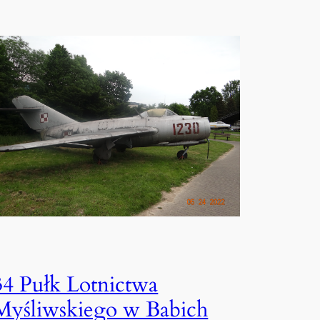
34 Pułk Lotnictwa
Myśliwskiego w Babich