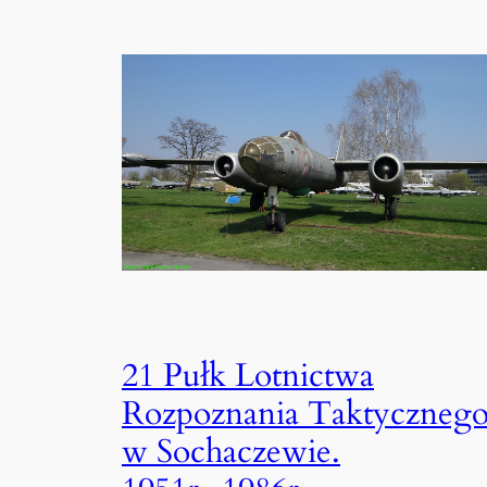
21 Pułk Lotnictwa
Rozpoznania Taktyczneg
w Sochaczewie.