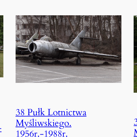
38 Pułk Lotnictwa
Myśliwskiego.
-
1956r.-1988r.