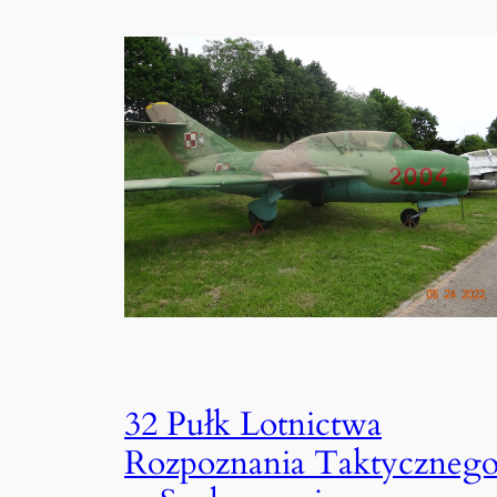
32 Pułk Lotnictwa
Rozpoznania Taktyczneg