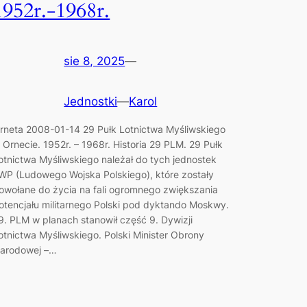
1952r.-1968r.
sie 8, 2025
—
Jednostki
—
Karol
rneta 2008-01-14 29 Pułk Lotnictwa Myśliwskiego
 Ornecie. 1952r. – 1968r. Historia 29 PLM. 29 Pułk
otnictwa Myśliwskiego należał do tych jednostek
WP (Ludowego Wojska Polskiego), które zostały
owołane do życia na fali ogromnego zwiększania
otencjału militarnego Polski pod dyktando Moskwy.
9. PLM w planach stanowił część 9. Dywizji
otnictwa Myśliwskiego. Polski Minister Obrony
arodowej –…