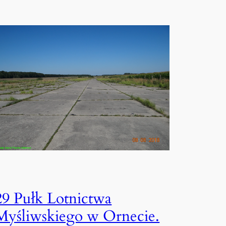
29 Pułk Lotnictwa
Myśliwskiego w Ornecie.