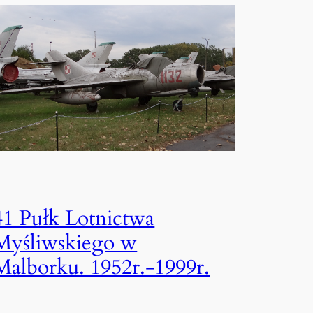
41 Pułk Lotnictwa
Myśliwskiego w
Malborku. 1952r.-1999r.