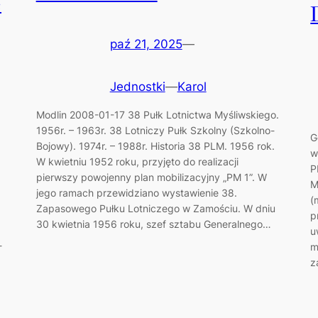
e
paź 21, 2025
—
Jednostki
—
Karol
Modlin 2008-01-17 38 Pułk Lotnictwa Myśliwskiego.
1956r. – 1963r. 38 Lotniczy Pułk Szkolny (Szkolno-
G
Bojowy). 1974r. – 1988r. Historia 38 PLM. 1956 rok.
w
W kwietniu 1952 roku, przyjęto do realizacji
P
pierwszy powojenny plan mobilizacyjny „PM 1”. W
M
jego ramach przewidziano wystawienie 38.
(
Zapasowego Pułku Lotniczego w Zamościu. W dniu
p
30 kwietnia 1956 roku, szef sztabu Generalnego…
u
-
m
z