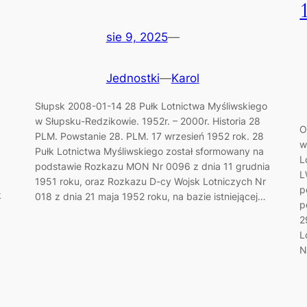
sie 9, 2025
—
Jednostki
—
Karol
Słupsk 2008-01-14 28 Pułk Lotnictwa Myśliwskiego
w Słupsku-Redzikowie. 1952r. – 2000r. Historia 28
O
PLM. Powstanie 28. PLM. 17 wrzesień 1952 rok. 28
w
Pułk Lotnictwa Myśliwskiego został sformowany na
L
podstawie Rozkazu MON Nr 0096 z dnia 11 grudnia
L
1951 roku, oraz Rozkazu D-cy Wojsk Lotniczych Nr
p
k
018 z dnia 21 maja 1952 roku, na bazie istniejącej…
p
2
L
N