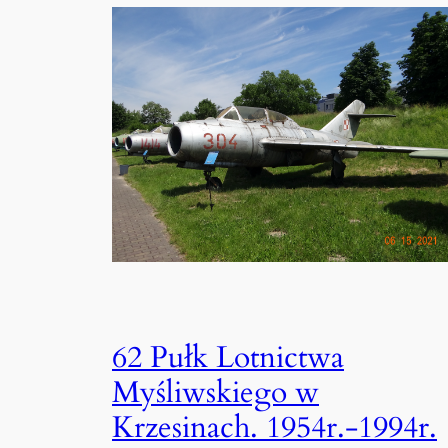
62 Pułk Lotnictwa
Myśliwskiego w
Krzesinach. 1954r.-1994r.