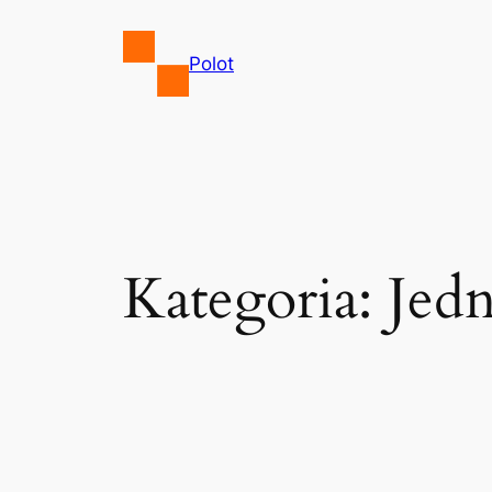
Przejdź
do
Polot
treści
Kategoria:
Jedn