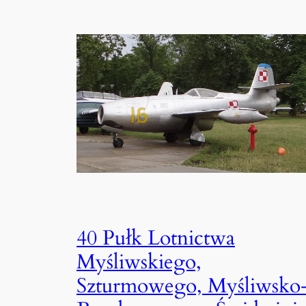
40 Pułk Lotnictwa
Myśliwskiego,
Szturmowego, Myśliwsko